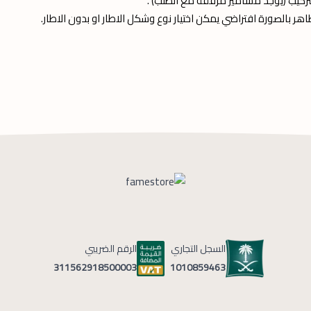
تركيب (يوجد مسامير مرفقة مع الطلب) .
ظاهر بالصورة افتراضي يمكن اختيار نوع وشكل الاطار او بدون الاطار.
السجل التجاري
الرقم الضريبي
1010859463
311562918500003