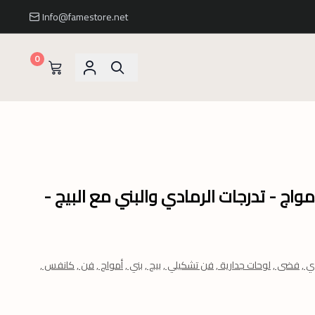
Info@famestore.net
0
اج - تدرجات الرمادي والبني مع البيج -
ي ,
فضى ,
لوحات جدارية ,
فن تشكيلي ,
بيج ,
بني ,
أمواج ,
فن ,
كانفس ,