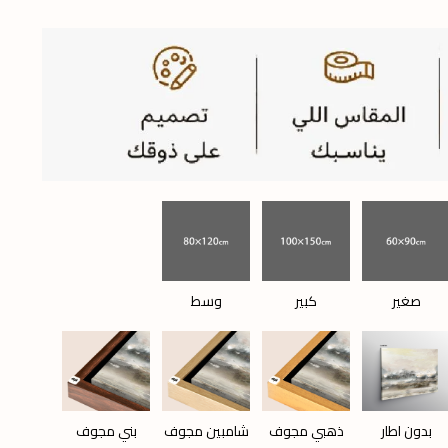
صغير
كبير
وسط
بدون اطار
ذهبي مجوف
شامبين مجوف
بني مجوف