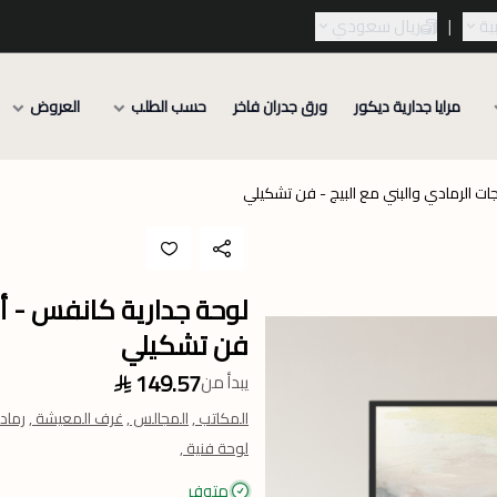
ية
|
ريال سعودي
مرايا جدارية ديكور
ورق جدران فاخر
حسب الطلب
العروض
ات الرمادي والبني مع البيج - فن تشكيلي
لوحة جدارية كانفس - أمو
فن تشكيلي
149.57
يبدأ من
المكاتب ,
المجالس ,
غرف المعيشة ,
رماد
لوحة فنية ,
متوفر