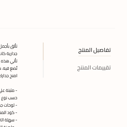
تألق بأجم
تفاصيل المنتج
جدارية كان
تأتي هذه ا
تقييمات المنتج
تٌضع فيه. 
امنح جدارك
- مثبتة على ا
حسب نوع الا
- لوحات جد
- كود المنتج : 06
- سهلة الت