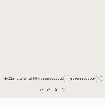
Info@famestore.net
+966556823009
+966556823009