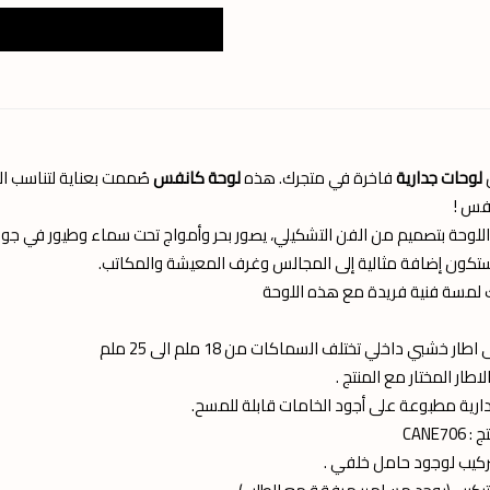
ل
لوحات جدارية
فاخرة في متجرك. هذه
لوحة كانفس
صُممت بعناية لتناسب ال
فس !
للوحة بتصميم من الفن التشكيلي، يصور بحر وأمواج تحت سماء وطيور في جو غ
ستكون إضافة مثالية إلى المجالس وغرف المعيشة والمكاتب.
 لمسة فنية فريدة مع هذه اللوحة
طار خشبي داخلي تختلف السماكات من 18 ملم الى 25 ملم
طار المختار مع المنتج .
ارية مطبوعة على أجود الخامات قابلة للمسح.
CANE7
ركيب لوجود حامل خلفي .