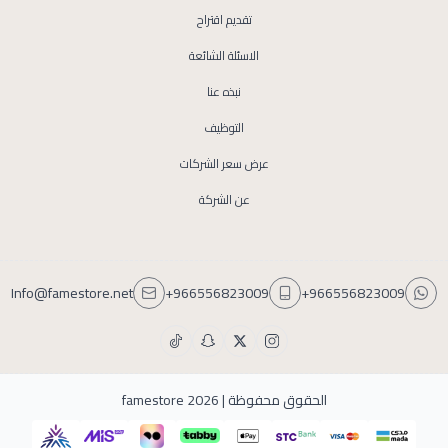
تقديم اقتراح
الاسئلة الشائعة
نبذه عنا
التوظيف
عرض سعر الشركات
عن الشركة
Info@famestore.net
+966556823009
+966556823009
الحقوق محفوظة | 2026
famestore