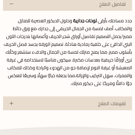
تفاصيل المنتج
جدد مساحتك بأرقى
لوحات جدارية
وحلول الديكور العصرية للمنازل
والمكاتب. أضف لمسة من الجمال الخريفي إلى جدارك مع ورق حائط
مميز! يحمل التصميم تفاصيل أوراق شجر الخريف وأغصانها بتدرجات اللون
البني الدافئ على خلفية رمادية هادئة. تصميم الورقة يجسد فصل الخريف
بأسلوب مميز، مما يمنح منزلك لمسة من الجمال والدفء ستشعر وكأنك
ترى أوراقًا خريفية بعدسات مكبرة. سيكون مناسبًا لاستخدامه في غرفة
المعيشة أو غرفة النوم لإضافة جو من الهدوء والراحة وكذلك للمكاتب
والممرات. سهل التركيب والإزالة،مما يجعله خيارًا سهلًا وسريعًا لتعكس
جوًا دافئًا ومريحًا على ديكور منزلك.
تقييمات المنتج