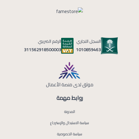
السجل التجاري
الرقم الضريبي
1010859463
311562918500003
موثق لدى منصة الأعمال
روابط مهمة
المدونة
سياسة الاستبدال والإسترجاع
سياسة الخصوصية