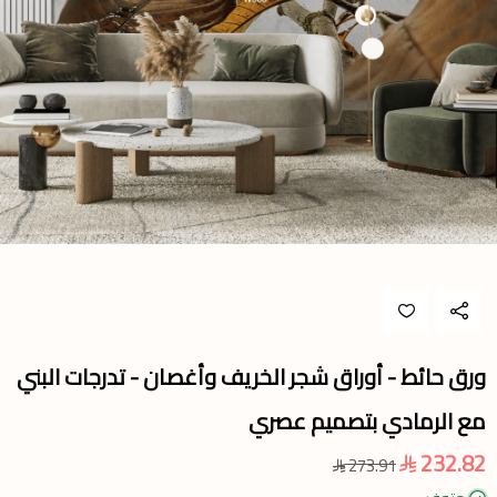
ورق حائط - أوراق شجر الخريف وأغصان - تدرجات البني
مع الرمادي بتصميم عصري
232.82
273.91