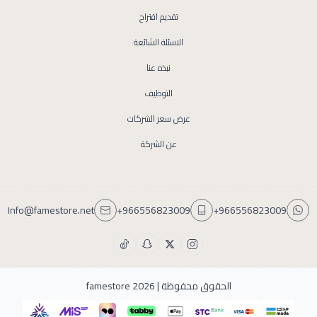
تقديم اقتراح
الاسئلة الشائعة
نبذه عنا
التوظيف
عرض سعر الشركات
عن الشركة
Info@famestore.net
+966556823009
+966556823009
الحقوق محفوظة | 2026
famestore