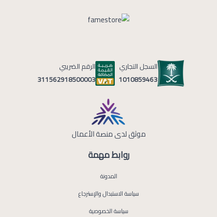
السجل التجاري
الرقم الضريبي
1010859463
311562918500003
موثق لدى منصة الأعمال
روابط مهمة
المدونة
سياسة الاستبدال والإسترجاع
سياسة الخصوصية