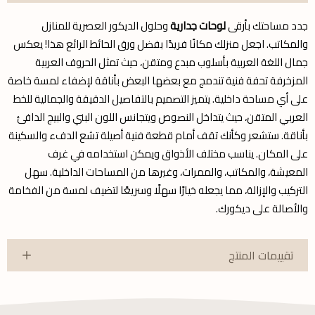
جدد مساحتك بأرقى
لوحات جدارية
وحلول الديكور العصرية للمنازل
والمكاتب. اجعل منزلك مكانًا فريدًا بفضل ورق الحائط الرائع هذا! يعكس
جمال اللغة العربية بأسلوب مبدع ومتقن، حيث تمثل الحروف العربية
المزخرفة تحفة فنية تندمج مع بعضها البعض بأناقة لإضفاء لمسة خاصة
على أي مساحة داخلية. يتميز التصميم بالتفاصيل الدقيقة والجمالية للخط
العربي المتقن، حيث يتداخل النصوص ويتجانس اللون البني والبيج الدافئ
بأناقة. ستشعر وكأنك تقف أمام قطعة فنية أصيلة تشع الدفء والسكينة
على المكان. يناسب مختلف الأذواق ويمكن استخدامه في غرف
المعيشة، والمكاتب، والممرات، وغيرها من المساحات الداخلية. سهل
التركيب والإزالة، مما يجعله خيارًا سهلًا وسريعًا لتضيف لمسة من الفخامة
والأصالة على ديكورك.
تقييمات المنتج