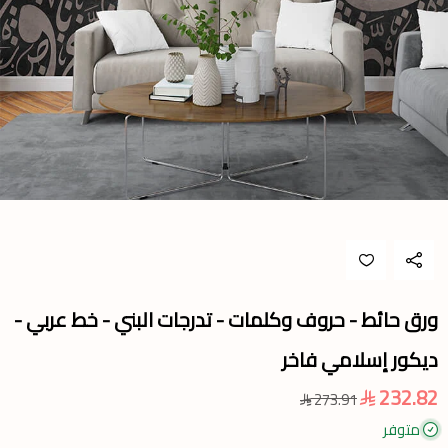
ورق حائط - حروف وكلمات - تدرجات البني - خط عربي -
ديكور إسلامي فاخر
232.82
273.91
متوفر