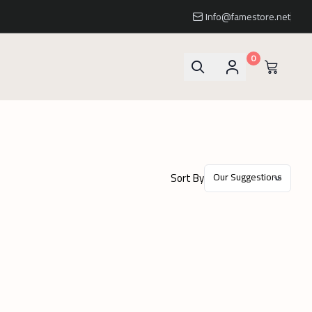
Info@famestore.net
0
Sort By