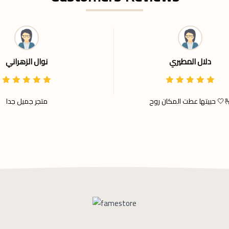
دلال المطيري
نوال الزهراني
ها عطت المكان روح 🤍🫰
متجر جميل جدا