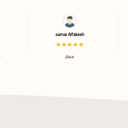
samar Alfakeeh
ممتاز
حبيت
ة